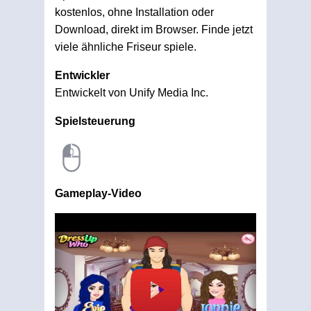
kostenlos, ohne Installation oder
Download, direkt im Browser. Finde jetzt
viele ähnliche Friseur spiele.
Entwickler
Entwickelt von Unify Media Inc.
Spielsteuerung
Gameplay-Video