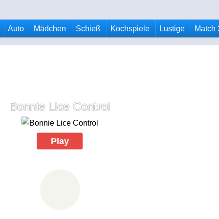
Auto
Mädchen
Schieß
Kochspiele
Lustige
Match 
Bonnie Lice Control
Play