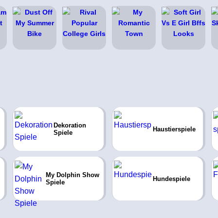
Dekoration
Haustierspiele
Spiele
My Dolphin Show
Hundespiele
Spiele