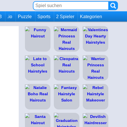
3
.io
Puzzle
Sports
2 Spieler
Kategorien