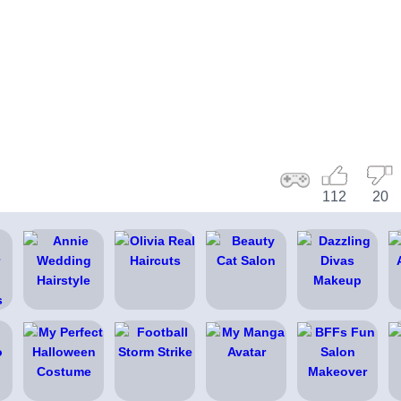
112
20