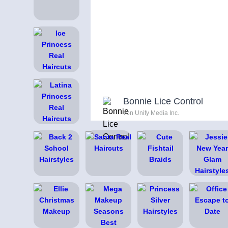
Bonnie Lice Control
von Unify Media Inc.